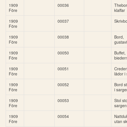
1909
00036
Thebor
Före
klaffar
1909
00037
Skrivbo
Före
1909
00038
Bord,
Före
gustav
1909
00050
Buffet,
Före
bieder
1909
00051
Creden
Före
lådor i
1909
00052
Bord s
Före
i sarge
1909
00053
Stol st
Före
sargen
1909
00054
Nattdu
Före
utan s