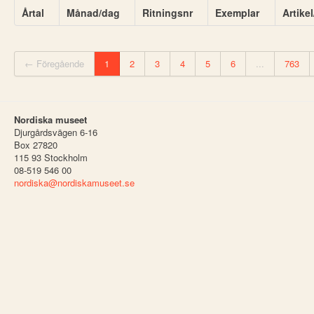
Årtal
Månad/dag
Ritningsnr
Exemplar
Artike
← Föregående
1
2
3
4
5
6
...
763
Nordiska museet
Djurgårdsvägen 6-16
Box 27820
115 93 Stockholm
08-519 546 00
nordiska@nordiskamuseet.se