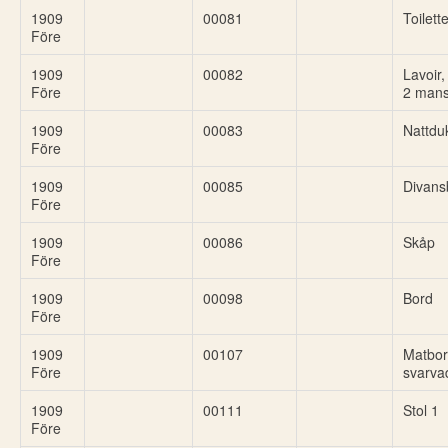
1909
00081
Toilett
Före
1909
00082
Lavoir
Före
2 man
1909
00083
Nattdu
Före
1909
00085
Divans
Före
1909
00086
Skåp
Före
1909
00098
Bord
Före
1909
00107
Matbor
Före
svarva
1909
00111
Stol 1
Före