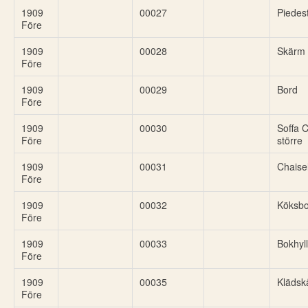
1909
00027
Piedes
Före
1909
00028
Skärm
Före
1909
00029
Bord
Före
1909
00030
Soffa C
Före
större
1909
00031
Chaise
Före
1909
00032
Köksbo
Före
1909
00033
Bokhyl
Före
1909
00035
Klädsk
Före