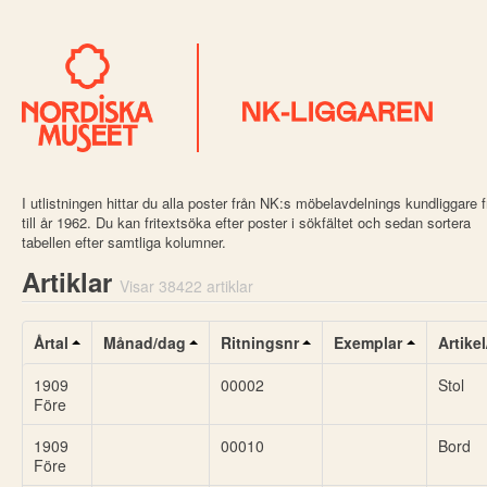
I utlistningen hittar du alla poster från NK:s möbelavdelnings kundliggare 
till år 1962. Du kan fritextsöka efter poster i sökfältet och sedan sortera
tabellen efter samtliga kolumner.
Artiklar
Visar 38422 artiklar
Årtal
Månad/dag
Ritningsnr
Exemplar
Artike
1909
00002
Stol
Före
1909
00010
Bord
Före