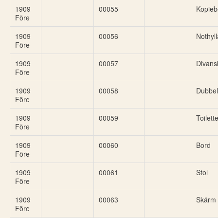
1909
00055
Kopieb
Före
1909
00056
Nothyll
Före
1909
00057
Divans
Före
1909
00058
Dubbel
Före
1909
00059
Toilett
Före
1909
00060
Bord
Före
1909
00061
Stol
Före
1909
00063
Skärm
Före