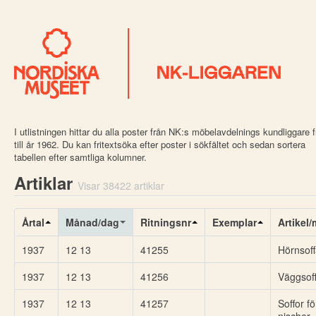
I utlistningen hittar du alla poster från NK:s möbelavdelnings kundliggare 
till år 1962. Du kan fritextsöka efter poster i sökfältet och sedan sortera
tabellen efter samtliga kolumner.
Artiklar
Visar 38422 artiklar
Årtal
Månad/dag
Ritningsnr
Exemplar
Artikel
1937
12 13
41255
Hörnsof
1937
12 13
41256
Väggsof
1937
12 13
41257
Soffor fö