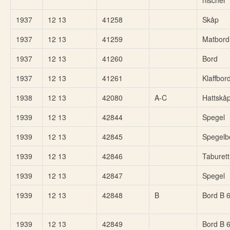
nischer
1937
12 13
41258
Skåp
1937
12 13
41259
Matbord
1937
12 13
41260
Bord
1937
12 13
41261
Klaffbor
1938
12 13
42080
A-C
Hattskå
1939
12 13
42844
Spegel
1939
12 13
42845
Spegelb
1939
12 13
42846
Taburett
1939
12 13
42847
Spegel
1939
12 13
42848
B
Bord B 
1939
12 13
42849
Bord B 