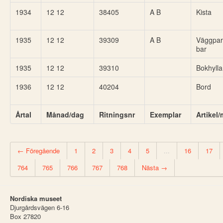
1934
12 12
38405
A B
Kista
1935
12 12
39309
A B
Väggpar
bar
1935
12 12
39310
Bokhylla
1936
12 12
40204
Bord
Årtal
Månad/dag
Ritningsnr
Exemplar
Artikel
← Föregående
1
2
3
4
5
...
16
17
764
765
766
767
768
Nästa →
Nordiska museet
Djurgårdsvägen 6-16
Box 27820