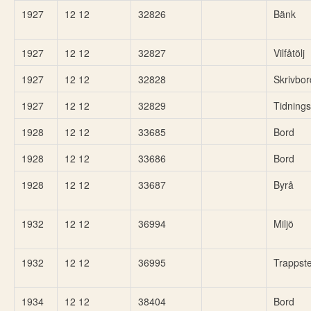
1927
12 12
32826
Bänk
1927
12 12
32827
Vilfåtölj
1927
12 12
32828
Skrivbor
1927
12 12
32829
Tidnings
1928
12 12
33685
Bord
1928
12 12
33686
Bord
1928
12 12
33687
Byrå
1932
12 12
36994
Miljö
1932
12 12
36995
Trappst
1934
12 12
38404
Bord