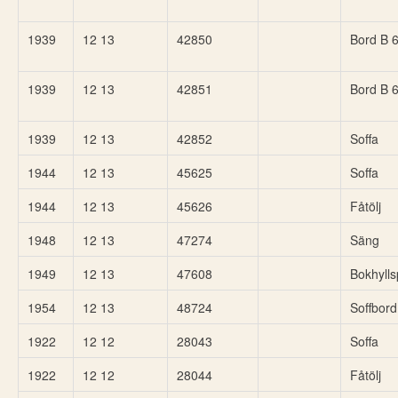
1939
12 13
42850
Bord B 
1939
12 13
42851
Bord B 
1939
12 13
42852
Soffa
1944
12 13
45625
Soffa
1944
12 13
45626
Fåtölj
1948
12 13
47274
Säng
1949
12 13
47608
Bokhylls
1954
12 13
48724
Soffbord
1922
12 12
28043
Soffa
1922
12 12
28044
Fåtölj