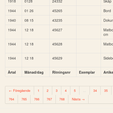
1918
0128
24332
Skåp
1944
01 26
45265
Bord
1940
08 15
43235
Doku
1944
12 18
45627
Matbo
cm
1944
12 18
45628
Matbo
1944
12 18
45629
Sideb
Årtal
Månad/dag
Ritningsnr
Exemplar
Artik
← Föregående
1
2
3
4
5
...
34
35
764
765
766
767
768
Nästa →