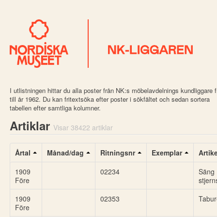
I utlistningen hittar du alla poster från NK:s möbelavdelnings kundliggare 
till år 1962. Du kan fritextsöka efter poster i sökfältet och sedan sortera
tabellen efter samtliga kolumner.
Artiklar
Visar 38422 artiklar
Årtal
Månad/dag
Ritningsnr
Exemplar
Artik
1909
02234
Säng
Före
stjer
1909
02353
Tabur
Före