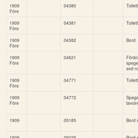
1909
04380
Toilet
Före
1909
04381
Toilet
Före
1909
04382
Bord
Före
1909
04621
Förän
Före
spegel
avd r
1909
04771
Toilet
Före
1909
04772
Spege
Före
lavoir
1909
05185
Bord 
1909
06025
Bord 