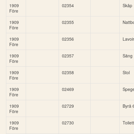
1909
02354
Skåp
Före
1909
02355
Nattb
Före
1909
02356
Lavoi
Före
1909
02357
Säng
Före
1909
02358
Stol
Före
1909
02469
Spegel
Före
1909
02729
Byrå 6
Före
1909
02730
Toilet
Före