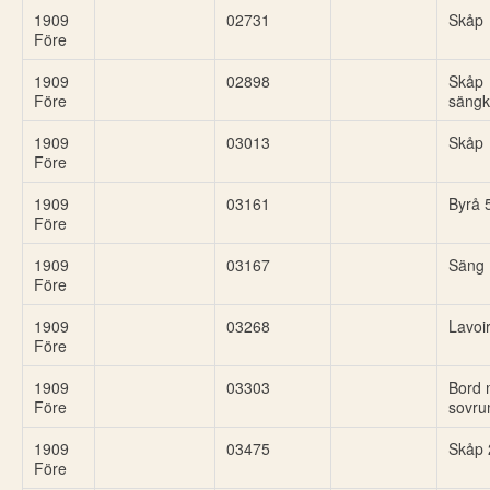
1909
02731
Skåp
Före
1909
02898
Skåp
Före
säng
1909
03013
Skåp
Före
1909
03161
Byrå 5
Före
1909
03167
Säng
Före
1909
03268
Lavoi
Före
1909
03303
Bord 
Före
sovr
1909
03475
Skåp 2
Före