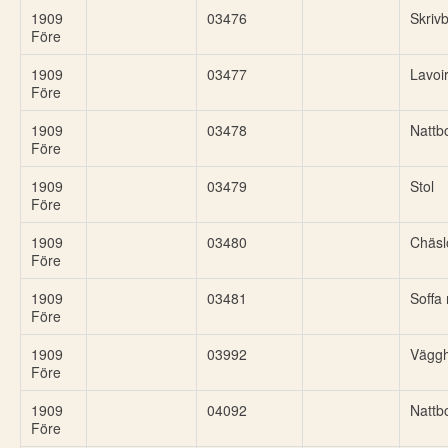
1909
03476
Skriv
Före
1909
03477
Lavoi
Före
1909
03478
Nattb
Före
1909
03479
Stol
Före
1909
03480
Chäsl
Före
1909
03481
Soffa 
Före
1909
03992
Väggh
Före
1909
04092
Nattb
Före