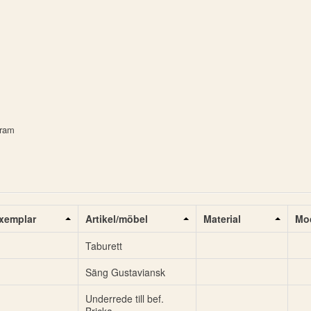
fram
xemplar
Artikel/möbel
Material
Mod
Taburett
Säng Gustaviansk
Underrede till bef.