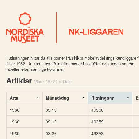
I utlistningen hittar du alla poster från NK:s möbelavdelnings kundliggare 
till år 1962. Du kan fritextsöka efter poster i sökfältet och sedan sortera
tabellen efter samtliga kolumner.
Artiklar
Visar 38422 artiklar
Årtal
Månad/dag
Ritningsnr
E
1960
09 13
49360
1960
09 13
49359
1960
08 26
49358