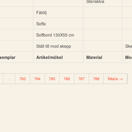
Stenskiva
Fåtölj
Soffa
Soffbord 130X55 cm
Ställ till mod skepp
Sk
xemplar
Artikel/möbel
Material
Mod
...
763
764
765
766
767
768
Nästa →