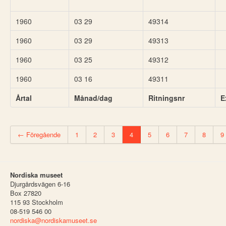
1960
03 29
49314
1960
03 29
49313
1960
03 25
49312
1960
03 16
49311
Årtal
Månad/dag
Ritningsnr
E
← Föregående
1
2
3
4
5
6
7
8
9
Nordiska museet
Djurgårdsvägen 6-16
Box 27820
115 93 Stockholm
08-519 546 00
nordiska@nordiskamuseet.se