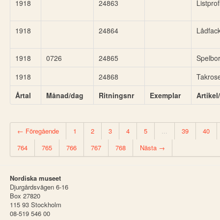
1918
24863
Listprof
1918
24864
Lådfac
1918
0726
24865
Spelbo
1918
24868
Takrose
Årtal
Månad/dag
Ritningsnr
Exemplar
Artike
← Föregående
1
2
3
4
5
...
39
40
764
765
766
767
768
Nästa →
Nordiska museet
Djurgårdsvägen 6-16
Box 27820
115 93 Stockholm
08-519 546 00