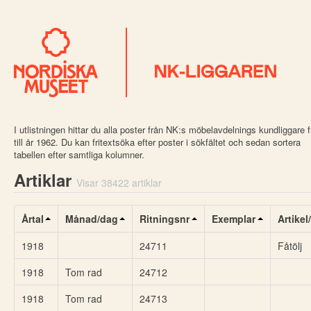
I utlistningen hittar du alla poster från NK:s möbelavdelnings kundliggare 
till år 1962. Du kan fritextsöka efter poster i sökfältet och sedan sortera
tabellen efter samtliga kolumner.
Artiklar
Visar 38422 artiklar
Årtal
Månad/dag
Ritningsnr
Exemplar
Artike
1918
24711
Fåtölj
1918
Tom rad
24712
1918
Tom rad
24713