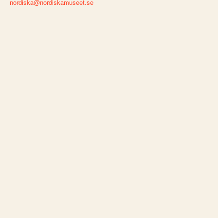
nordiska@nordiskamuseet.se