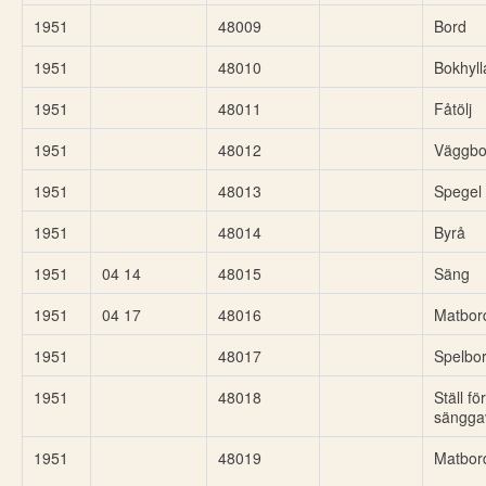
1951
48009
Bord
1951
48010
Bokhyll
1951
48011
Fåtölj
1951
48012
Väggbo
1951
48013
Spegel
1951
48014
Byrå
1951
04 14
48015
Säng
1951
04 17
48016
Matbor
1951
48017
Spelbo
1951
48018
Ställ för
sängga
1951
48019
Matbor