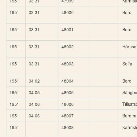
1951
03 31
47999
Karmst
1951
03 31
48000
Bord
1951
03 31
48001
Bord
1951
03 31
48002
Hörnsof
1951
03 31
48003
Soffa
1951
04 02
48004
Bord
1951
04 05
48005
Sängbo
1951
04 06
48006
Tillsat
1951
04 06
48007
Bord m 
1951
48008
Karmst