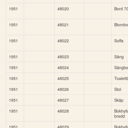
1951
48020
Bord 7
1951
48021
Blombo
1951
48022
Soffa
1951
48023
Säng
1951
48024
Sängbo
1951
48025
Toalett
1951
48026
Stol
1951
48027
Skåp
1951
48028
Bokhyl
bredd
1951
48029
Bokhyll