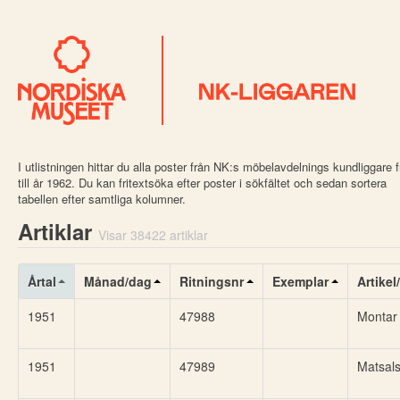
I utlistningen hittar du alla poster från NK:s möbelavdelnings kundliggare 
till år 1962. Du kan fritextsöka efter poster i sökfältet och sedan sortera
tabellen efter samtliga kolumner.
Artiklar
Visar 38422 artiklar
Årtal
Månad/dag
Ritningsnr
Exemplar
Artike
1951
47988
Montar
1951
47989
Matsals