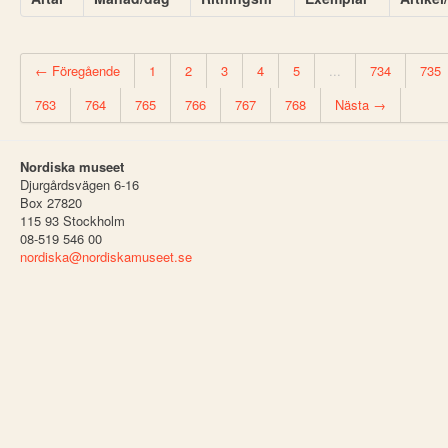
← Föregående
1
2
3
4
5
...
734
735
763
764
765
766
767
768
Nästa →
Nordiska museet
Djurgårdsvägen 6-16
Box 27820
115 93 Stockholm
08-519 546 00
nordiska@nordiskamuseet.se