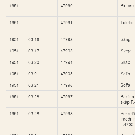
1951
47990
Blomste
1951
47991
Telefon
1951
03 16
47992
Säng
1951
03 17
47993
Stege
1951
03 20
47994
Skåp
1951
03 21
47995
Soffa
1951
03 21
47996
Soffa
1951
03 28
47997
Bar-inr
skåp F
1951
03 28
47998
Sekretä
inredni
F.4705