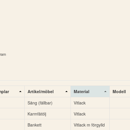
fram
plar
Artikel/möbel
Material
Modell
Säng (fällbar)
Vitlack
Karmfåtölj
Vitlack
Bankett
Vitlack m förgylld