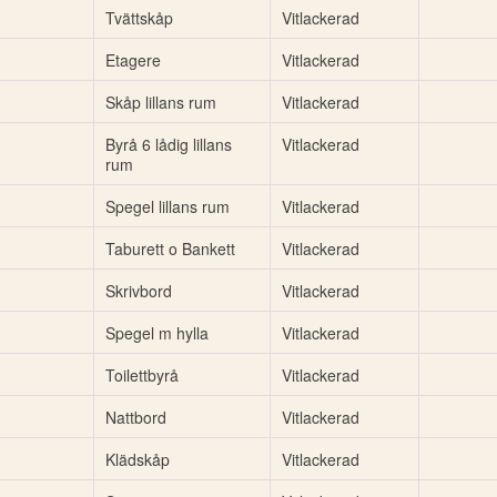
Tvättskåp
Vitlackerad
Etagere
Vitlackerad
Skåp lillans rum
Vitlackerad
Byrå 6 lådig lillans
Vitlackerad
rum
Spegel lillans rum
Vitlackerad
Taburett o Bankett
Vitlackerad
Skrivbord
Vitlackerad
Spegel m hylla
Vitlackerad
Toilettbyrå
Vitlackerad
Nattbord
Vitlackerad
Klädskåp
Vitlackerad