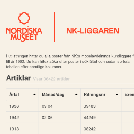
I utlistningen hittar du alla poster från NK:s möbelavdelnings kundliggare 
till år 1962. Du kan fritextsöka efter poster i sökfältet och sedan sortera
tabellen efter samtliga kolumner.
Artiklar
Visar 38422 artiklar
Årtal
Månad/dag
Ritningsnr
Exem
1936
09 04
39483
1942
02 06
44249
1913
08242