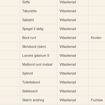
Soffa
Vitlackerad
Taburette
Vitlackerad
Salsstol
Vitlackerad
Spegel 3 delig
Vitlackerad
Bord runt
Vitlackerad
Knuten
Skrivbord (dam)
Vitlackerad
Lavoire gästrum II
Vitlackerad
Matbord runt matsal
Vitlackerad
Sybord
Vitlackerad
Toilettebord
Vitlackerad
Sideboard
Vitlackerad
Skärm andring
Vitlackerad
Fuchsia