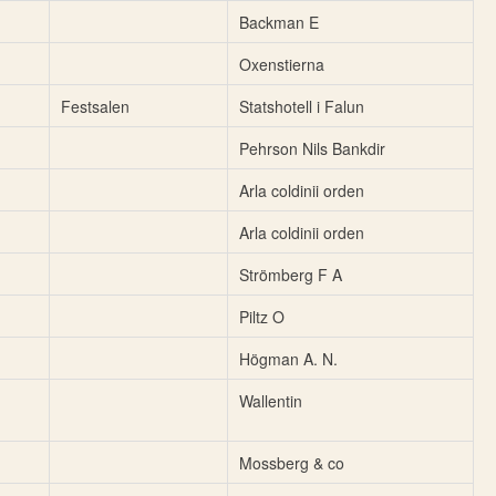
Backman E
Oxenstierna
Festsalen
Statshotell i Falun
Pehrson Nils Bankdir
Arla coldinii orden
Arla coldinii orden
Strömberg F A
Piltz O
Högman A. N.
Wallentin
Mossberg & co