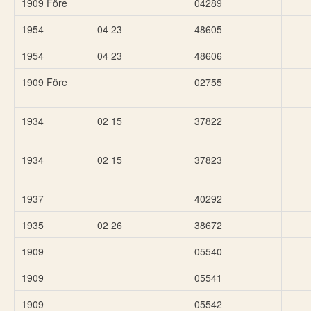
1909 Före
04289
1954
04 23
48605
1954
04 23
48606
1909 Före
02755
1934
02 15
37822
1934
02 15
37823
1937
40292
1935
02 26
38672
1909
05540
1909
05541
1909
05542