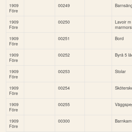
1909
00249
Barnsän
Före
1909
00250
Lavoir m
Före
marmors
1909
00251
Bord
Före
1909
00252
Byrå 5 lå
Före
1909
00253
Stolar
Före
1909
00254
Skötersk
Före
1909
00255
Väggspe
Före
1909
00300
Barnkam
Före