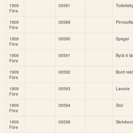
1909
00581
Toiletteb
Före
1909
00589
Pinnsoffa
Före
1909
00590
Spegel
Före
1909
00591
Byrå 6 lå
Före
1909
00592
Bord rekt
Före
1909
00593
Lavoire
Före
1909
00594
Stol
Före
1909
00598
Skrivbor
Före