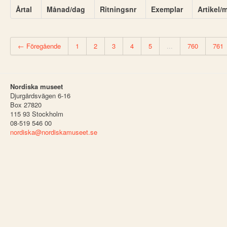
Årtal
Månad/dag
Ritningsnr
Exemplar
Artikel/
← Föregående
1
2
3
4
5
...
760
761
Nordiska museet
Djurgårdsvägen 6-16
Box 27820
115 93 Stockholm
08-519 546 00
nordiska@nordiskamuseet.se