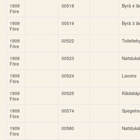
1909
00518
Byrå 4 lå
Före
1909
00519
Byrå 3 lå
Före
1909
00522
Toiletteb
Före
1909
00523
Nattduks
Före
1909
00524
Lavoire
Före
1909
00525
Klädskåp
Före
1909
00574
Spegelr
Före
1909
00580
Nattduks
Före