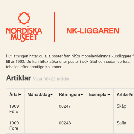
I utlistningen hittar du alla poster från NK:s möbelavdelnings kundliggare 
till år 1962. Du kan fritextsöka efter poster i sökfältet och sedan sortera
tabellen efter samtliga kolumner.
Artiklar
Visar 38422 artiklar
Årtal
Månad/dag
Ritningsnr
Exemplar
Artikel/
1909
00247
Skåp
Före
1909
00248
Soffa
Före