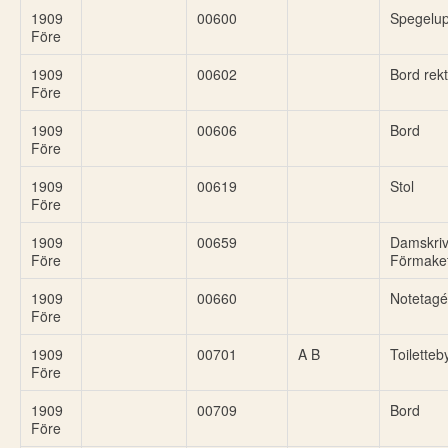
1909
00600
Spegelup
Före
1909
00602
Bord rekt
Före
1909
00606
Bord
Före
1909
00619
Stol
Före
1909
00659
Damskri
Före
Förmake
1909
00660
Notetagé
Före
1909
00701
A B
Toiletteb
Före
1909
00709
Bord
Före