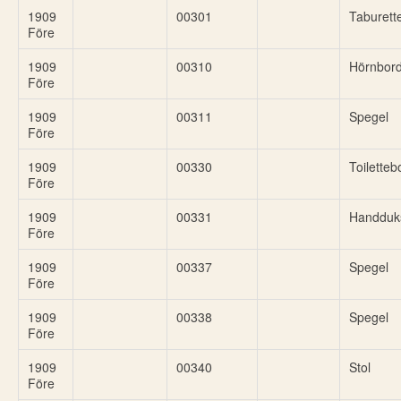
1909
00301
Taburett
Före
1909
00310
Hörnbor
Före
1909
00311
Spegel
Före
1909
00330
Toiletteb
Före
1909
00331
Handduk
Före
1909
00337
Spegel
Före
1909
00338
Spegel
Före
1909
00340
Stol
Före