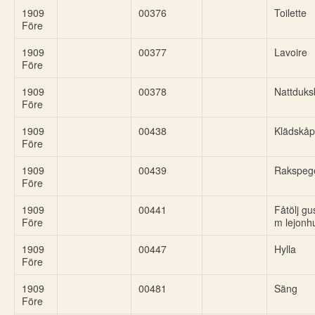
1909
00376
Toilette
Före
1909
00377
Lavoire
Före
1909
00378
Nattduks
Före
1909
00438
Klädskåp
Före
1909
00439
Rakspeg
Före
1909
00441
Fåtölj gu
Före
m lejonh
1909
00447
Hylla
Före
1909
00481
Säng
Före