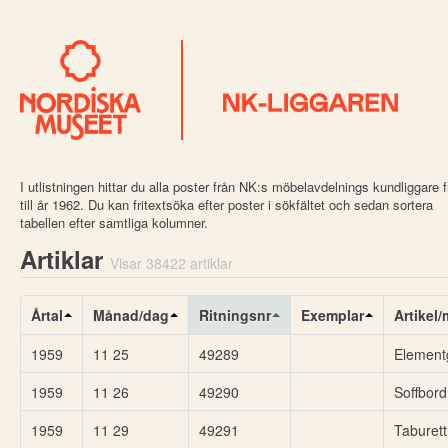
I utlistningen hittar du alla poster från NK:s möbelavdelnings kundliggare 
till år 1962. Du kan fritextsöka efter poster i sökfältet och sedan sortera
tabellen efter samtliga kolumner.
Artiklar
Visar 38422 artiklar
Årtal
Månad/dag
Ritningsnr
Exemplar
Artikel
1959
11 25
49289
Elementg
1959
11 26
49290
Soffbord
1959
11 29
49291
Taburett