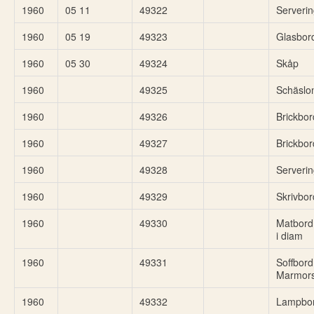
1960
05 11
49322
Serveri
1960
05 19
49323
Glasbord
1960
05 30
49324
Skåp
1960
49325
Schäslo
1960
49326
Brickbor
1960
49327
Brickbor
1960
49328
Serveri
1960
49329
Skrivbor
1960
49330
Matbord
i diam
1960
49331
Soffbord
Marmors
1960
49332
Lampbo