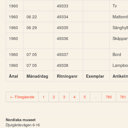
1960
49333
Tv
1960
06 22
49334
Matbord
1960
06 29
49335
Sänghyl
1960
49336
Skåppart
1960
07 05
49337
Bord
1960
07 05
49338
Lampbo
Årtal
Månad/dag
Ritningsnr
Exemplar
Artikel
← Föregående
1
2
3
4
5
...
760
761
Nordiska museet
Djurgårdsvägen 6-16