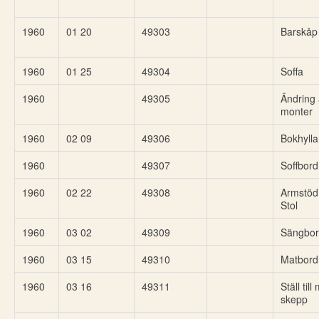
1960
01 20
49303
Barskåp
1960
01 25
49304
Soffa
1960
49305
Ändring
monter
1960
02 09
49306
Bokhylla
1960
49307
Soffbord
1960
02 22
49308
Armstöd t
Stol
1960
03 02
49309
Sängbo
1960
03 15
49310
Matbord
1960
03 16
49311
Ställ til
skepp