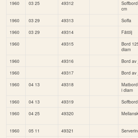
1960
03 25
49312
Soffbor
cm
1960
03 29
49313
Soffa
1960
03 29
49314
Fåtölj
1960
49315
Bord 12
diam
1960
49316
Bord av 
1960
49317
Bord av 
1960
04 13
49318
Matbord
i diam
1960
04 13
49319
Soffbord
1960
04 25
49320
Mellansk
1960
05 11
49321
Serveri