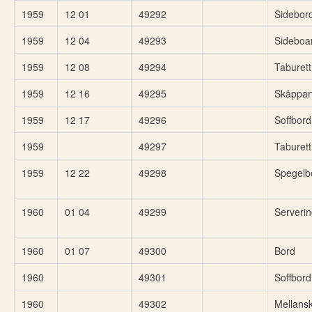
1959
12 01
49292
Sidebor
1959
12 04
49293
Sideboa
1959
12 08
49294
Taburett
1959
12 16
49295
Skåppart
1959
12 17
49296
Soffbord
1959
49297
Taburett
1959
12 22
49298
Spegelb
1960
01 04
49299
Serveri
1960
01 07
49300
Bord
1960
49301
Soffbord
1960
49302
Mellansk