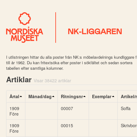
I utlistningen hittar du alla poster från NK:s möbelavdelnings kundliggare 
till år 1962. Du kan fritextsöka efter poster i sökfältet och sedan sortera
tabellen efter samtliga kolumner.
Artiklar
Visar 38422 artiklar
Årtal
Månad/dag
Ritningsnr
Exemplar
Artikel
1909
00007
Soffa
Före
1909
00015
Skrivbo
Före