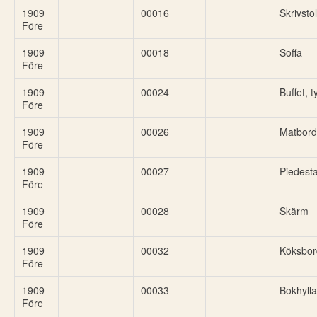
1909
00016
Skrivstol
Före
1909
00018
Soffa
Före
1909
00024
Buffet, t
Före
1909
00026
Matbord
Före
1909
00027
Piedesta
Före
1909
00028
Skärm
Före
1909
00032
Köksbor
Före
1909
00033
Bokhylla
Före