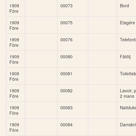
1909
00073
Bord
Före
1909
00075
Etagére
Före
1909
00076
Telefon
Före
1909
00080
Fåtölj
Före
1909
00081
Toilette
Före
1909
00082
Lavoir, 
Före
2 mans
1909
00083
Nattduk
Före
1909
00084
Damskri
Före