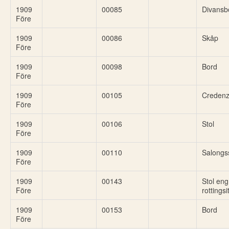
1909
00085
Divansb
Före
1909
00086
Skåp
Före
1909
00098
Bord
Före
1909
00105
Creden
Före
1909
00106
Stol
Före
1909
00110
Salongs
Före
1909
00143
Stol eng
Före
rottingsi
1909
00153
Bord
Före