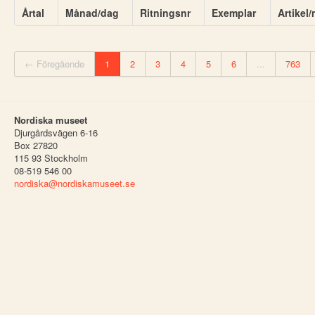
Årtal
Månad/dag
Ritningsnr
Exemplar
Artikel
← Föregående
1
2
3
4
5
6
...
763
Nordiska museet
Djurgårdsvägen 6-16
Box 27820
115 93 Stockholm
08-519 546 00
nordiska@nordiskamuseet.se