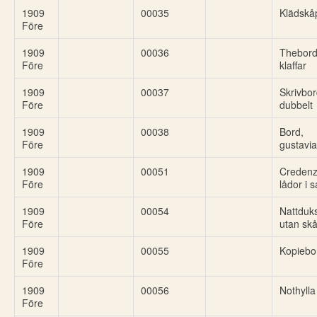
1909
00035
Klädskå
Före
1909
00036
Thebord
Före
klaffar
1909
00037
Skrivbor
Före
dubbelt
1909
00038
Bord,
Före
gustavia
1909
00051
Credenz
Före
lådor i 
1909
00054
Nattduk
Före
utan sk
1909
00055
Kopiebo
Före
1909
00056
Nothylla
Före