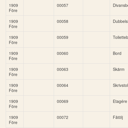
1909
00057
Divansb
Före
1909
00058
Dubbels
Före
1909
00059
Toilette
Före
1909
00060
Bord
Före
1909
00063
Skärm
Före
1909
00064
Skrivstol
Före
1909
00069
Etagére
Före
1909
00072
Fåtölj
Före