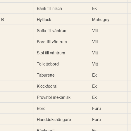
Bänk till nisch
Ek
 B
Hyllfack
Mahogny
Soffa till väntrum
Vitt
Bord till väntrum
Vitt
Stol till väntrum
Vitt
Toilettebord
Vitt
Taburette
Ek
Klockfodral
Ek
Provstol mekanisk
Ek
Bord
Furu
Handdukshängare
Furu
Bänkparti
Ek