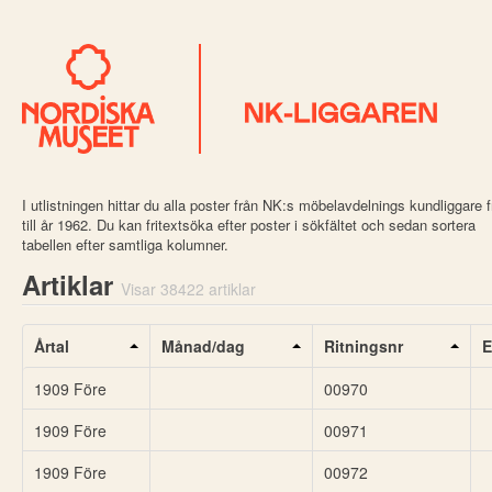
I utlistningen hittar du alla poster från NK:s möbelavdelnings kundliggare 
till år 1962. Du kan fritextsöka efter poster i sökfältet och sedan sortera
tabellen efter samtliga kolumner.
Artiklar
Visar 38422 artiklar
Årtal
Månad/dag
Ritningsnr
E
1909 Före
00970
1909 Före
00971
1909 Före
00972