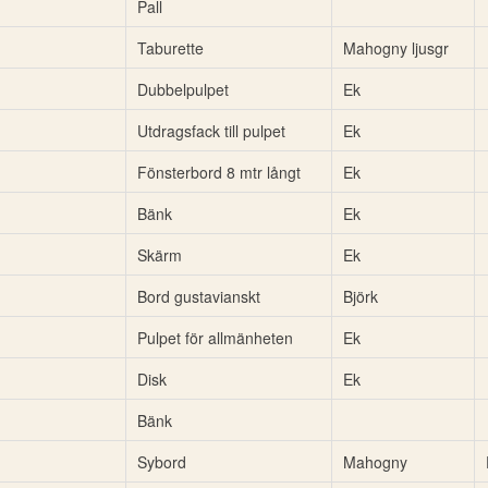
Pall
Taburette
Mahogny ljusgr
Dubbelpulpet
Ek
Utdragsfack till pulpet
Ek
Fönsterbord 8 mtr långt
Ek
Bänk
Ek
Skärm
Ek
Bord gustavianskt
Björk
Pulpet för allmänheten
Ek
Disk
Ek
Bänk
Sybord
Mahogny