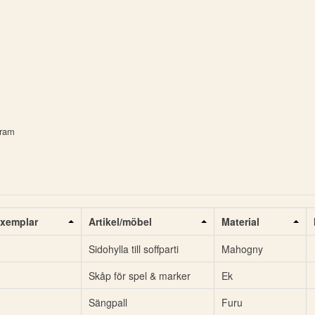
fram
xemplar
Artikel/möbel
Material
Sidohylla till soffparti
Mahogny
Skåp för spel & marker
Ek
Sängpall
Furu