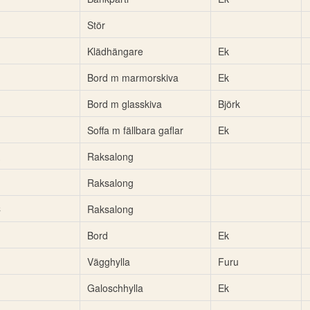
Stör
Klädhängare
Ek
Bord m marmorskiva
Ek
Bord m glasskiva
Björk
Soffa m fällbara gaflar
Ek
Raksalong
Raksalong
C
Raksalong
Bord
Ek
Vägghylla
Furu
Galoschhylla
Ek