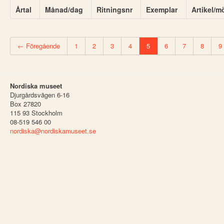
Årtal
Månad/dag
Ritningsnr
Exemplar
Artikel/m
← Föregående
1
2
3
4
5
6
7
8
9
Nordiska museet
Djurgårdsvägen 6-16
Box 27820
115 93 Stockholm
08-519 546 00
nordiska@nordiskamuseet.se