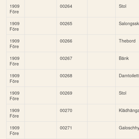
1909
00264
Stol
Före
1909
00265
Salongssk
Före
1909
00266
Thebord
Före
1909
00267
Bänk
Före
1909
00268
Damtoilet
Före
1909
00269
Stol
Före
1909
00270
Klädhäng
Före
1909
00271
Galoschhy
Före