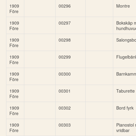
1909
00296
Montre
Före
1909
00297
Bokskåp m
Före
hundhuvu
1909
00298
Salongsb
Före
1909
00299
Flugelbän
Före
1909
00300
Barnkamm
Före
1909
00301
Taburette
Före
1909
00302
Bord fyrk
Före
1909
00303
Pianostol 
Före
vridbar