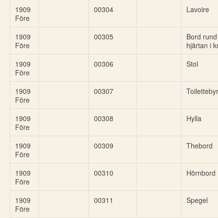
1909
00304
Lavoire
Före
1909
00305
Bord rund
Före
hjärtan i k
1909
00306
Stol
Före
1909
00307
Toiletteby
Före
1909
00308
Hylla
Före
1909
00309
Thebord
Före
1909
00310
Hörnbord
Före
1909
00311
Spegel
Före