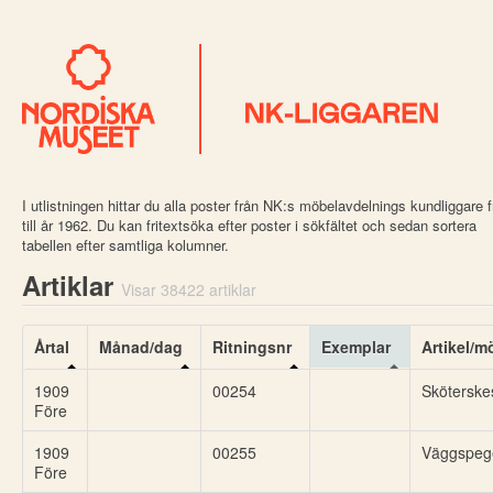
I utlistningen hittar du alla poster från NK:s möbelavdelnings kundliggare 
till år 1962. Du kan fritextsöka efter poster i sökfältet och sedan sortera
tabellen efter samtliga kolumner.
Artiklar
Visar 38422 artiklar
Årtal
Månad/dag
Ritningsnr
Exemplar
Artikel/m
1909
00254
Sköterske
Före
1909
00255
Väggspeg
Före