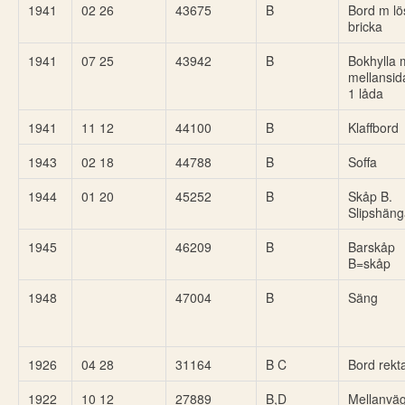
1941
02 26
43675
B
Bord m lö
bricka
1941
07 25
43942
B
Bokhylla 
mellansid
1 låda
1941
11 12
44100
B
Klaffbord
1943
02 18
44788
B
Soffa
1944
01 20
45252
B
Skåp B.
Slipshäng
1945
46209
B
Barskåp
B=skåp
1948
47004
B
Säng
1926
04 28
31164
B C
Bord rekt
1922
10 12
27889
B,D
Mellanväg