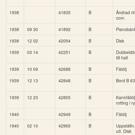
1938
41835
B
Ändrad rit
com.
1938
09 30
41892
B
Pianobän
1938
12 02
42054
B
Disk
1939
03 14
42251
B
Dubbeldör
till hall
1939
10 09
42688
B
Fåtölj
1939
12 13
42848
B
Bord B 6
1939
12 23
42855
B
Karmfåtöl
rotting i 
1940
42949
B
Fåtölj
1940
02 10
42965
B
Uppställn
utt. Disk