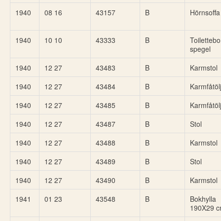
1940
08 16
43157
B
Hörnsoffa
1940
10 10
43333
B
Toiletteb
spegel
1940
12 27
43483
B
Karmstol
1940
12 27
43484
B
Karmfåtöl
1940
12 27
43485
B
Karmfåtöl
1940
12 27
43487
B
Stol
1940
12 27
43488
B
Karmstol
1940
12 27
43489
B
Stol
1940
12 27
43490
B
Karmstol
1941
01 23
43548
B
Bokhylla
190X29 