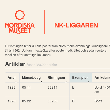
I utlistningen hittar du alla poster från NK:s möbelavdelnings kundliggare 
till år 1962. Du kan fritextsöka efter poster i sökfältet och sedan sortera
tabellen efter samtliga kolumner.
Artiklar
Visar 38422 artiklar
Årtal
Månad/dag
Ritningsnr
Exemplar
Artikel/m
1928
05 11
33214
B
Bord 140
cm
1928
05 22
33230
B
Soffa