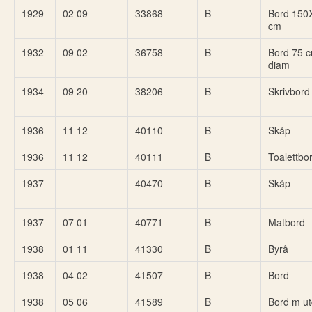
1929
02 09
33868
B
Bord 150
cm
1932
09 02
36758
B
Bord 75 c
diam
1934
09 20
38206
B
Skrivbord
1936
11 12
40110
B
Skåp
1936
11 12
40111
B
Toalettbo
1937
40470
B
Skåp
1937
07 01
40771
B
Matbord
1938
01 11
41330
B
Byrå
1938
04 02
41507
B
Bord
1938
05 06
41589
B
Bord m ut