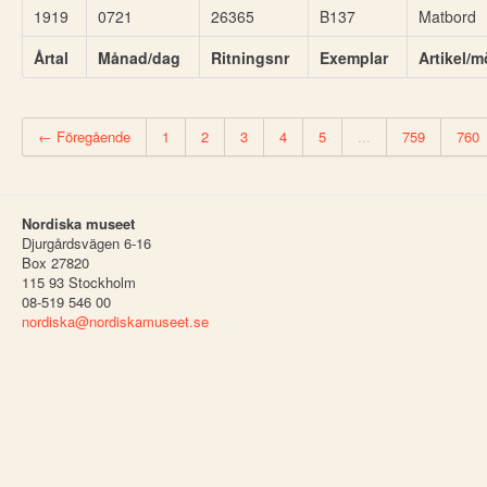
1919
0721
26365
B137
Matbord
Årtal
Månad/dag
Ritningsnr
Exemplar
Artikel/m
← Föregående
1
2
3
4
5
...
759
760
Nordiska museet
Djurgårdsvägen 6-16
Box 27820
115 93 Stockholm
08-519 546 00
nordiska@nordiskamuseet.se