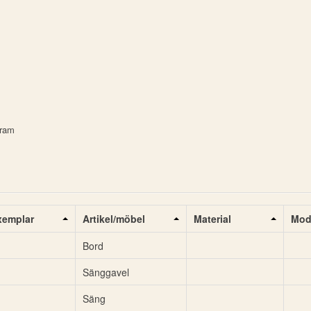
fram
xemplar
Artikel/möbel
Material
Mod
Bord
Sänggavel
Säng