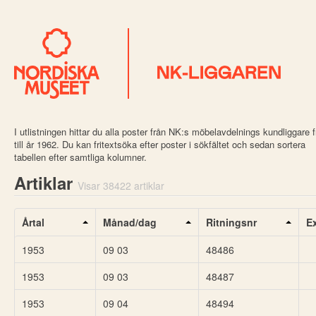
I utlistningen hittar du alla poster från NK:s möbelavdelnings kundliggare 
till år 1962. Du kan fritextsöka efter poster i sökfältet och sedan sortera
tabellen efter samtliga kolumner.
Artiklar
Visar 38422 artiklar
Årtal
Månad/dag
Ritningsnr
E
1953
09 03
48486
1953
09 03
48487
1953
09 04
48494