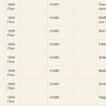
1909
01681
Över
Före
värm
1909
01682
Klaff
Före
rum
1909
01683
Stol
Före
1909
01684
Fåtö
Före
1909
01685
Soff
Före
1909
01686
Matb
Före
1909
01687
Smö
Före
1909
01688
Vägg
Före