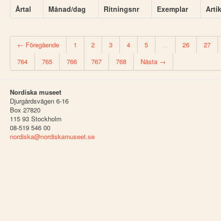
Årtal
Månad/dag
Ritningsnr
Exemplar
Arti
← Föregående
1
2
3
4
5
...
26
27
764
765
766
767
768
Nästa →
Nordiska museet
Djurgårdsvägen 6-16
Box 27820
115 93 Stockholm
08-519 546 00
nordiska@nordiskamuseet.se