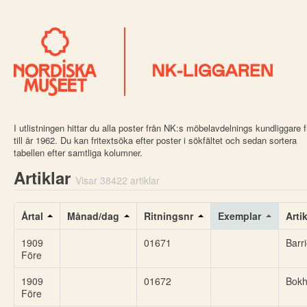
I utlistningen hittar du alla poster från NK:s möbelavdelnings kundliggare 
till år 1962. Du kan fritextsöka efter poster i sökfältet och sedan sortera
tabellen efter samtliga kolumner.
Artiklar
Visar 38422 artiklar
Årtal
Månad/dag
Ritningsnr
Exemplar
Arti
1909
01671
Barri
Före
1909
01672
Bokh
Före